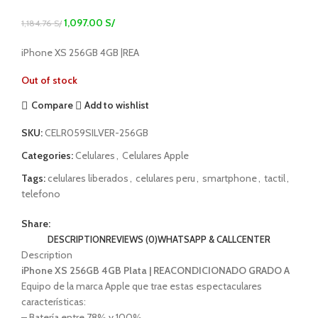
1,097.00
S/
1,184.76
S/
iPhone XS 256GB 4GB |REA
Out of stock
Compare
Add to wishlist
SKU:
CELR059SILVER-256GB
Categories:
Celulares
,
Celulares Apple
Tags:
celulares liberados
,
celulares peru
,
smartphone
,
tactil
,
telefono
Share:
DESCRIPTION
REVIEWS (0)
WHATSAPP & CALLCENTER
Description
iPhone XS 256GB 4GB Plata | REACONDICIONADO GRADO A
Equipo de la marca Apple que trae estas espectaculares
características:
– Batería entre 78% y 100%.