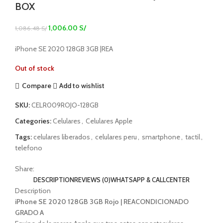
BOX
1,006.00
S/
1,086.48
S/
iPhone SE 2020 128GB 3GB |REA
Out of stock
Compare
Add to wishlist
SKU:
CELR009ROJO-128GB
Categories:
Celulares
,
Celulares Apple
Tags:
celulares liberados
,
celulares peru
,
smartphone
,
tactil
,
telefono
Share:
DESCRIPTION
REVIEWS (0)
WHATSAPP & CALLCENTER
Description
iPhone SE 2020 128GB 3GB Rojo | REACONDICIONADO
GRADO A