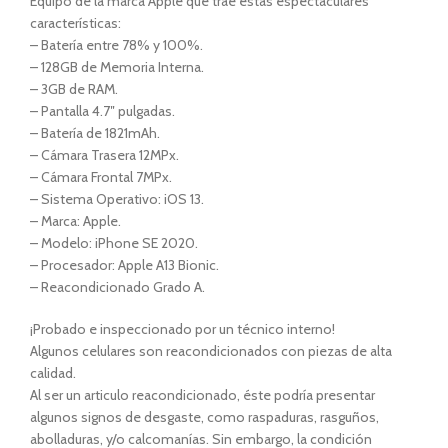
Equipo de la marca Apple que trae estas espectaculares
características:
– Batería entre 78% y 100%.
– 128GB de Memoria Interna.
– 3GB de RAM.
– Pantalla 4.7″ pulgadas.
– Batería de 1821mAh.
– Cámara Trasera 12MPx.
– Cámara Frontal 7MPx.
– Sistema Operativo: iOS 13.
– Marca: Apple.
– Modelo: iPhone SE 2020.
– Procesador: Apple A13 Bionic.
– Reacondicionado Grado A.
¡Probado e inspeccionado por un técnico interno!
Algunos celulares son reacondicionados con piezas de alta
calidad.
Al ser un articulo reacondicionado, éste podría presentar
algunos signos de desgaste, como raspaduras, rasguños,
abolladuras, y/o calcomanías. Sin embargo, la condición