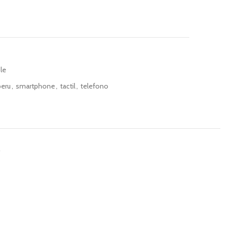
le
peru
,
smartphone
,
tactil
,
telefono
R