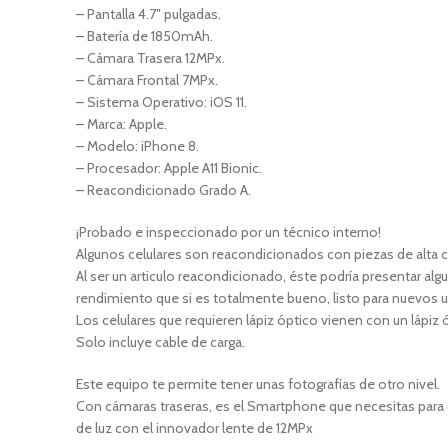
– Pantalla 4.7″ pulgadas.
– Batería de 1850mAh.
– Cámara Trasera 12MPx.
– Cámara Frontal 7MPx.
– Sistema Operativo: iOS 11.
– Marca: Apple.
– Modelo: iPhone 8.
– Procesador: Apple A11 Bionic.
– Reacondicionado Grado A.
¡Probado e inspeccionado por un técnico interno!
Algunos celulares son reacondicionados con piezas de alta c
Al ser un articulo reacondicionado, éste podría presentar al
rendimiento que si es totalmente bueno, listo para nuevos u
Los celulares que requieren lápiz óptico vienen con un lápiz
Solo incluye cable de carga.
Este equipo te permite tener unas fotografías de otro nivel.
Con cámaras traseras, es el Smartphone que necesitas para qu
de luz con el innovador lente de 12MPx