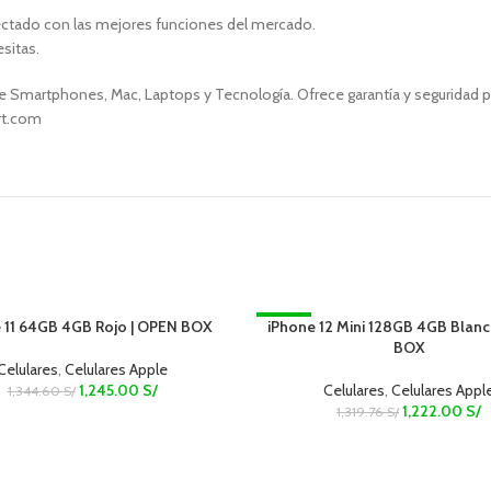
ctado con las mejores funciones del mercado.
sitas.
 Smartphones, Mac, Laptops y Tecnología. Ofrece garantía y seguridad par
art.com
 11 64GB 4GB Rojo | OPEN BOX
iPhone 12 Mini 128GB 4GB Blanc
-7%
ART
ADD TO CART
BOX
Celulares
,
Celulares Apple
1,245.00
S/
Celulares
,
Celulares Appl
1,344.60
S/
1,222.00
S/
1,319.76
S/