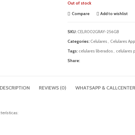
Out of stock
Compare
Add to wishlist
SKU:
CELR002GRAY-256GB
Categories:
Celulares
,
Celulares App
Tags:
celulares liberados
,
celulares 
Share:
DESCRIPTION
REVIEWS (0)
WHATSAPP & CALLCENTE
terísticas: