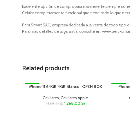
Excelente opción de compra para mantenerte siempre cone
Celular completamente funcional que tiene todo lo que nece
Peru Smart SAC, empresa dedicada a la venta de todo tipo de
Para más detalles de la garantía, consulte en: www.peru-sm
Related products
iPhone 11 64GB 4GB Blanco | OPEN BOX
-7%
-7%
iPhone
ADD TO CART
ADD TO C
Celulares
,
Celulares Apple
1,268.00
S/
1,369.44
S/