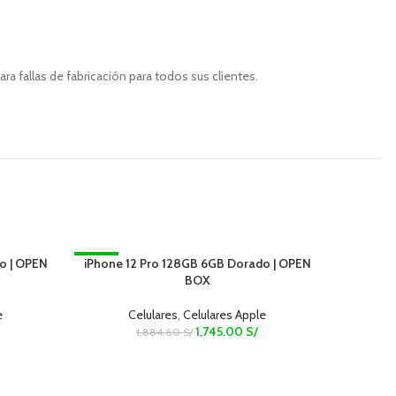
a fallas de fabricación para todos sus clientes.
o | OPEN
iPhone 12 Pro 128GB 6GB Dorado | OPEN
-7%
iPhone 1
-7%
ADD TO CART
ADD TO C
BOX
e
Celulares
,
Celulares Apple
1,745.00
S/
1,884.60
S/