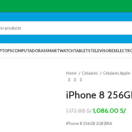
PTOPS
COMPUTADORAS
SMARTWATCH
TABLETS
TELEVISORES
ELECTR
Home
Celulares
Celulares Apple
iPhone 8 256G
1,086.00
S/
1,172.88
S/
iPhone 8 256GB 2GB |REA