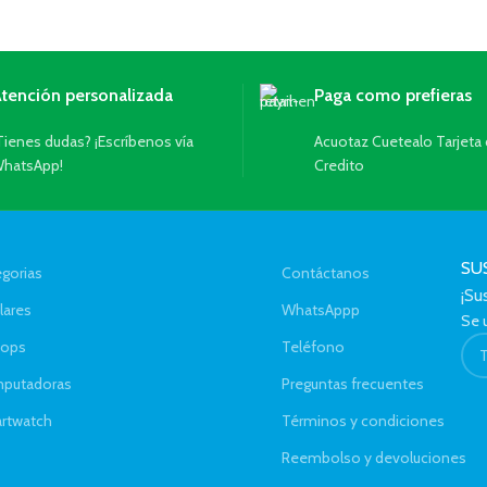
tención personalizada
Paga como prefieras
Tienes dudas? ¡Escríbenos vía
Acuotaz Cuetealo Tarjeta
hatsApp!
Credito
SU
gorias
Contáctanos
¡Su
lares
WhatsAppp
Se u
tops
Teléfono
putadoras
Preguntas frecuentes
rtwatch
Términos y condiciones
Reembolso y devoluciones