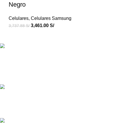
Negro
Celulares
,
Celulares Samsung
3,461.00
S/
3,737.88
S/
Productos de Calidad
Con Credigas Perú tus productos son importados y de
calidad.
Atención personalizada
¿Tienes dudas? ¡Escríbenos vía WhatsApp!