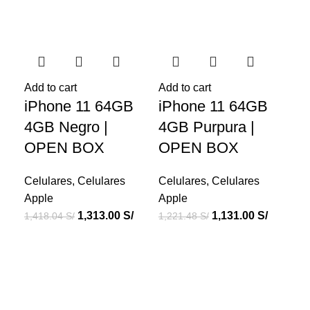
-7%
-7%
-7
Add to cart
Add to cart
Add
iPhone 11 64GB
iPhone 11 64GB
iP
4GB Negro |
4GB Purpura |
64
OPEN BOX
OPEN BOX
O
Celulares
,
Celulares
Celulares
,
Celulares
Cel
Apple
Apple
Ap
1,313.00
S/
1,131.00
S/
1,418.04
S/
1,221.48
S/
1,7