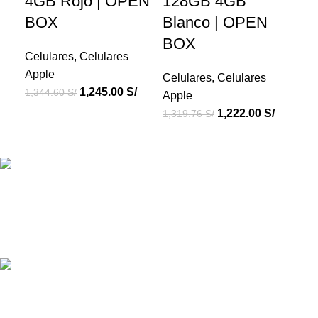
4GB Rojo | OPEN
128GB 4GB
M
BOX
Blanco | OPEN
Go
BOX
Celulares
,
Celulares
Cel
Apple
Ap
Celulares
,
Celulares
1,245.00
S/
1,344.60
S/
2,2
Apple
1,222.00
S/
1,319.76
S/
Productos de Calidad
Con Credigas Perú tus productos son importados y de
calidad.
Atención personalizada