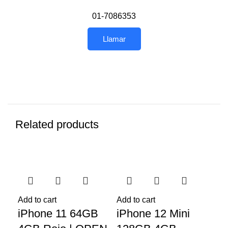
01-7086353
Llamar
Related products
-7%
-7%
-7
Add to cart
Add to cart
Add
iPhone 11 64GB
iPhone 12 Mini
iP