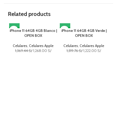
Related products
iPhone 11 64GB 4GB Blanco |
-7%
iPhone 11 64GB 4GB Verde |
-7%
-7
i
OPEN BOX
OPEN BOX
Celulares
,
Celulares Apple
Celulares
,
Celulares Apple
C
1,369.44
S/
1,268.00
S/
1,319.76
S/
1,222.00
S/