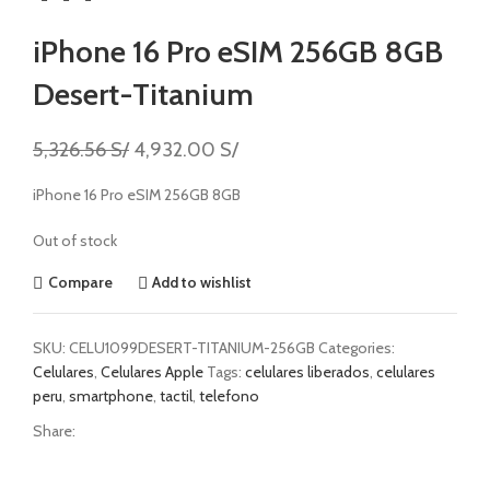
iPhone 16 Pro eSIM 256GB 8GB
Desert-Titanium
5,326.56
S/
4,932.00
S/
iPhone 16 Pro eSIM 256GB 8GB
Out of stock
Compare
Add to wishlist
SKU:
CELU1099DESERT-TITANIUM-256GB
Categories:
Celulares
,
Celulares Apple
Tags:
celulares liberados
,
celulares
peru
,
smartphone
,
tactil
,
telefono
Share: