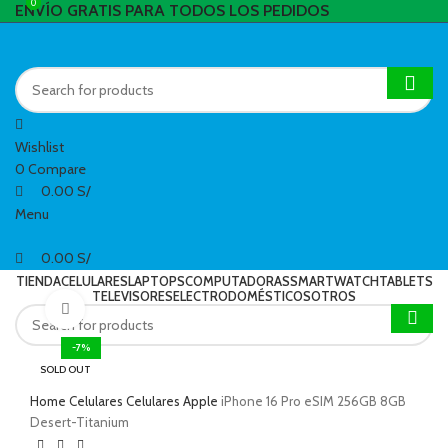
0
0
ENVÍO GRATIS PARA TODOS LOS PEDIDOS
Wishlist
0
Compare
0.00
S/
Menu
0.00
S/
TIENDA
CELULARES
LAPTOPS
COMPUTADORAS
SMARTWATCH
TABLETS
TELEVISORES
ELECTRODOMÉSTICOS
OTROS
Click to enlarge
-7%
SOLD OUT
Home
Celulares
Celulares Apple
iPhone 16 Pro eSIM 256GB 8GB
Desert-Titanium