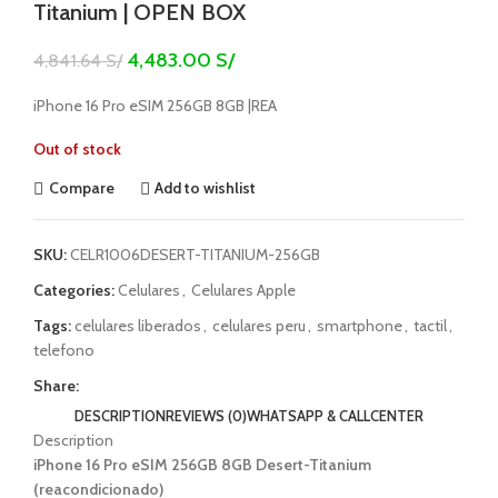
Titanium | OPEN BOX
4,483.00
S/
4,841.64
S/
iPhone 16 Pro eSIM 256GB 8GB |REA
Out of stock
Compare
Add to wishlist
SKU:
CELR1006DESERT-TITANIUM-256GB
Categories:
Celulares
,
Celulares Apple
Tags:
celulares liberados
,
celulares peru
,
smartphone
,
tactil
,
telefono
Share:
DESCRIPTION
REVIEWS (0)
WHATSAPP & CALLCENTER
Description
iPhone 16 Pro eSIM 256GB 8GB Desert-Titanium
(reacondicionado)