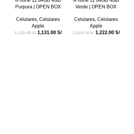
iPhone 11 64GB 4GB
iPhone 11 64GB 4GB
i
Purpura | OPEN BOX
Verde | OPEN BOX
Celulares
,
Celulares
Celulares
,
Celulares
Apple
Apple
1,131.00
S/
1,222.00
S/
1,221.48
S/
1,319.76
S/
1