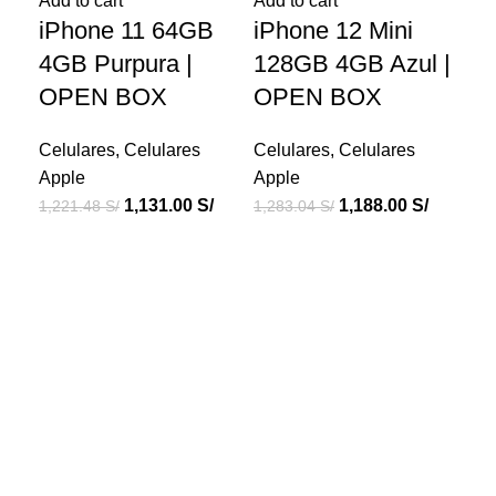
Add to cart
Add to cart
Add
iPhone 11 64GB
iPhone 12 Mini
iP
4GB Purpura |
128GB 4GB Azul |
1
OPEN BOX
OPEN BOX
Bl
B
Celulares
,
Celulares
Celulares
,
Celulares
Apple
Apple
Cel
1,131.00
S/
1,188.00
S/
1,221.48
S/
1,283.04
S/
Ap
1,3