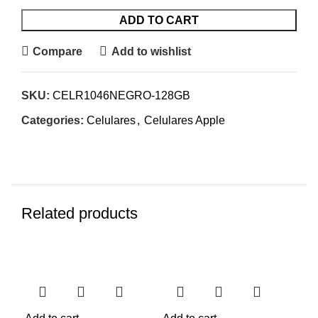
ADD TO CART
Compare
Add to wishlist
SKU:
CELR1046NEGRO-128GB
Categories:
Celulares
,
Celulares Apple
Related products
-7%
-7%
-7