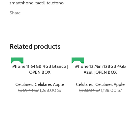
smartphone
,
tactil
,
telefono
Share:
Related products
iPhone 11 64GB 4GB Blanco |
-7%
iPhone 12 Mini 128GB 4GB
-7%
-7
i
OPEN BOX
Azul | OPEN BOX
Celulares
,
Celulares Apple
Celulares
,
Celulares Apple
C
1,369.44
S/
1,268.00
S/
1,283.04
S/
1,188.00
S/