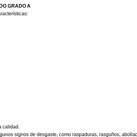
NADO GRADO A
acterísticas:
 calidad.
algunos signos de desgaste, como raspaduras, rasguños, abollad