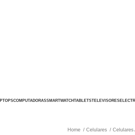
PTOPS
COMPUTADORAS
SMARTWATCH
TABLETS
TELEVISORES
ELECT
Home
Celulares
Celulares