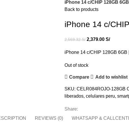
iPhone 14 c/CHIP 128GB 6GB
Back to products
iPhone 14 c/CHI
2,379.00
S/
2,569.32
S/
iPhone 14 c/CHIP 128GB 6GB
Out of stock
Compare
Add to wishlist
SKU:
CELR084ROJO-128GB
C
liberados
,
celulares peru
,
smar
Share:
ESCRIPTION
REVIEWS (0)
WHATSAPP & CALLCENT