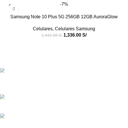
-7%
Samsung Note 10 Plus 5G 256GB 12GB AuroraGlow
Celulares
,
Celulares Samsung
1,336.00
S/
1,442.88
S/
Productos de Calidad
Con Credigas Perú tus productos son importados y
de calidad.
Atención personalizada
¿Tienes dudas? ¡Escríbenos vía WhatsApp!
Paga como prefieras