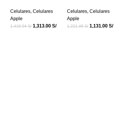
B
Celulares
,
Celulares
Celulares
,
Celulares
Apple
Apple
Cel
1,313.00
S/
1,131.00
S/
1,418.04
S/
1,221.48
S/
Ap
1,8