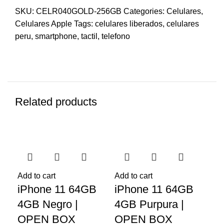
SKU:
CELR040GOLD-256GB
Categories:
Celulares
,
Celulares Apple
Tags:
celulares liberados
,
celulares
peru
,
smartphone
,
tactil
,
telefono
Related products
-7%
-7%
-7
Add to cart
Add to cart
Add
iPhone 11 64GB
iPhone 11 64GB
iP
4GB Negro |
4GB Purpura |
1
OPEN BOX
OPEN BOX
Gr