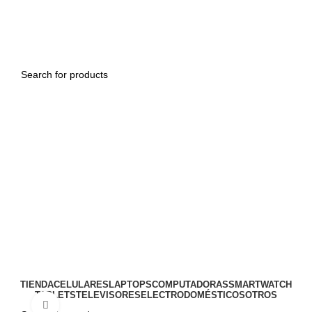
ENVÍO GRATIS PARA TODOS LOS PEDIDOS
0
0.00
S/
Menu
0
0.00
S/
TIENDA
CELULARES
LAPTOPS
COMPUTADORAS
SMARTWATCH
TABLETS
TELEVISORES
ELECTRODOMÉSTICOS
OTROS
Click to enlarge