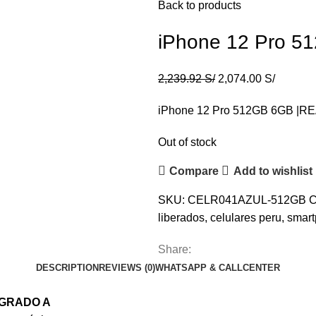
Back to products
iPhone 12 Pro 5
2,239.92
S/
2,074.00
S/
iPhone 12 Pro 512GB 6GB |R
Out of stock
Compare
Add to wishlist
SKU:
CELR041AZUL-512GB
C
liberados
,
celulares peru
,
smar
Share:
DESCRIPTION
REVIEWS (0)
WHATSAPP & CALLCENTER
 GRADO A