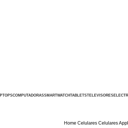
PTOPS
COMPUTADORAS
SMARTWATCH
TABLETS
TELEVISORES
ELECT
Home
Celulares
Celulares App