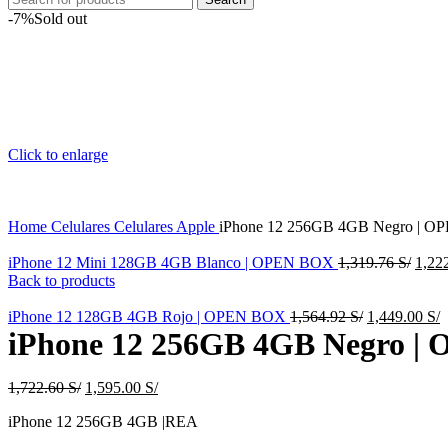
-7%
Sold out
Click to enlarge
Home
Celulares
Celulares Apple
iPhone 12 256GB 4GB Negro | 
Origi
iPhone 12 Mini 128GB 4GB Blanco | OPEN BOX
1,319.76
S/
1,22
price
Back to products
was:
Original
1,319
C
iPhone 12 128GB 4GB Rojo | OPEN BOX
1,564.92
S/
1,449.00
S/
price
p
iPhone 12 256GB 4GB Negro |
was:
i
1,564.92 S/.
1
Original
Current
1,722.60
S/
1,595.00
S/
price
price
iPhone 12 256GB 4GB |REA
was:
is:
1,722.60 S/.
1,595.00 S/.