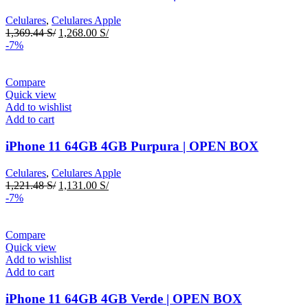
Celulares
,
Celulares Apple
Original
Current
1,369.44
S/
1,268.00
S/
price
price
-7%
was:
is:
1,369.44 S/.
1,268.00 S/.
Compare
Quick view
Add to wishlist
Add to cart
iPhone 11 64GB 4GB Purpura | OPEN BOX
Celulares
,
Celulares Apple
Original
Current
1,221.48
S/
1,131.00
S/
price
price
-7%
was:
is:
1,221.48 S/.
1,131.00 S/.
Compare
Quick view
Add to wishlist
Add to cart
iPhone 11 64GB 4GB Verde | OPEN BOX