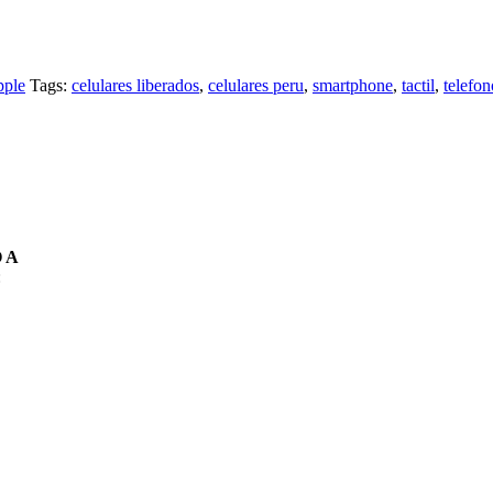
pple
Tags:
celulares liberados
,
celulares peru
,
smartphone
,
tactil
,
telefon
 A
: