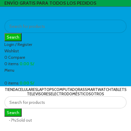
ENVÍO GRATIS PARA TODOS LOS PEDIDOS
Search
Login / Register
Wishlist
0
Compare
0
items
0.00
S/
Menu
0
items
0.00
S/
TIENDA
CELULARES
LAPTOPS
COMPUTADORAS
SMARTWATCH
TABLETS
TELEVISORES
ELECTRODOMÉSTICOS
OTROS
Search
-7%
Sold out