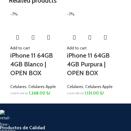
Related products
-7%
-7%
-7
Add to cart
Add to cart
Add 
iPhone 11 64GB
iPhone 11 64GB
iP
4GB Blanco |
4GB Purpura |
12
OPEN BOX
OPEN BOX
O
Celulares
,
Celulares Apple
Celulares
,
Celulares Apple
Celu
1,268.00
S/
1,131.00
S/
1,369.44
S/
1,221.48
S/
1,2
Productos de Calidad