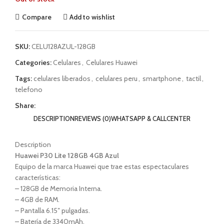
Compare
Add to wishlist
SKU:
CELU128AZUL-128GB
Categories:
Celulares
,
Celulares Huawei
Tags:
celulares liberados
,
celulares peru
,
smartphone
,
tactil
,
telefono
Share:
DESCRIPTION
REVIEWS (0)
WHATSAPP & CALLCENTER
Description
Huawei P30 Lite 128GB 4GB Azul
Equipo de la marca Huawei que trae estas espectaculares
características:
– 128GB de Memoria Interna.
– 4GB de RAM.
– Pantalla 6.15″ pulgadas.
– Batería de 3340mAh.