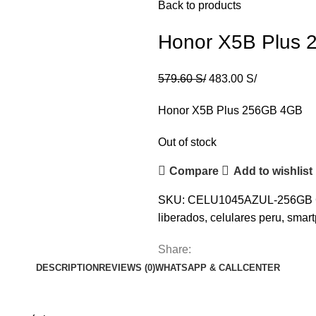
Back to products
Honor X5B Plus 
579.60
S/
483.00
S/
Honor X5B Plus 256GB 4GB
Out of stock
Compare
Add to wishlist
SKU:
CELU1045AZUL-256GB
liberados
,
celulares peru
,
smar
Share:
DESCRIPTION
REVIEWS (0)
WHATSAPP & CALLCENTER