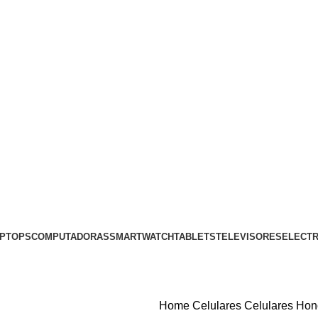
PTOPS
COMPUTADORAS
SMARTWATCH
TABLETS
TELEVISORES
ELECT
Home
Celulares
Celulares Ho